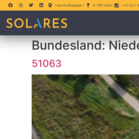
Hackhofergasse 1
A-1190 Wien
+43 (0) 1 3
Bundesland:
Nied
51063