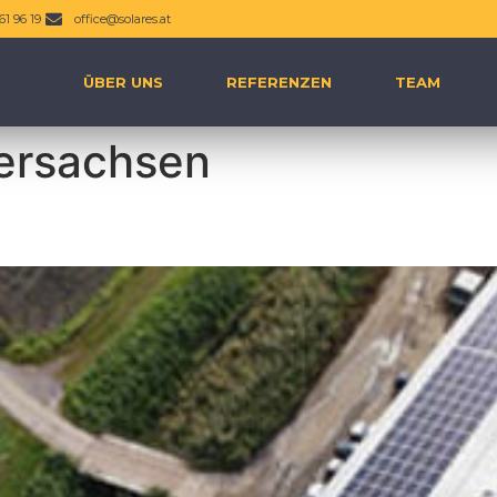
61 96 19
office@solares.at
ÜBER UNS
REFERENZEN
TEAM
ersachsen