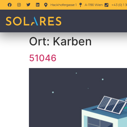
Hackhofergasse 1
A-1190 Wien
+43 (0) 1 3
Ort:
Karben
51046