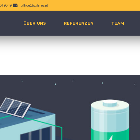
61 96 19
office@solares.at
ÜBER UNS
REFERENZEN
TEAM