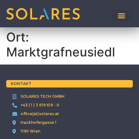
Ort:
Marktgrafneusiedl
KONTAKT
SOLARES TECH GMBH
+43 ( 1 ) 3 619 619 - 0
office(at)solares.at
Hackhofergasse 1
1190 Wien