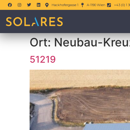
Hackhofergasse 1
A-1190 Wien
+43 (0) 1 3
Ort:
Neubau-Kreu
51219