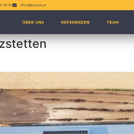
61 96 19
office@solares.at
ÜBER UNS
REFERENZEN
TEAM
zstetten