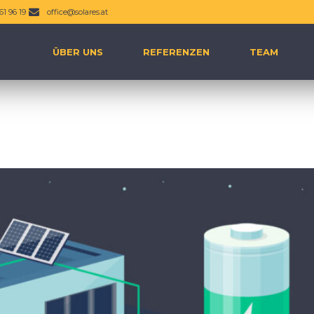
61 96 19
office@solares.at
ÜBER UNS
REFERENZEN
TEAM