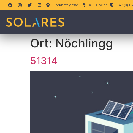
Hackhofergasse 1
A-1190 Wien
+43 (0) 1 3
Ort:
Nöchlingg
51314