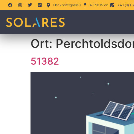
Hackhofergasse 1
A-1190 Wien
+43 (0) 1 3
Ort:
Perchtoldsdo
51382