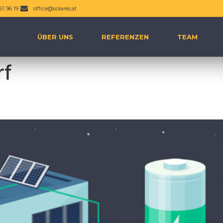
61 96 19
office@solares.at
ÜBER UNS
REFERENZEN
TEAM
rf