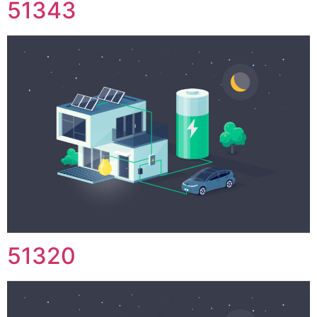
51343
51320