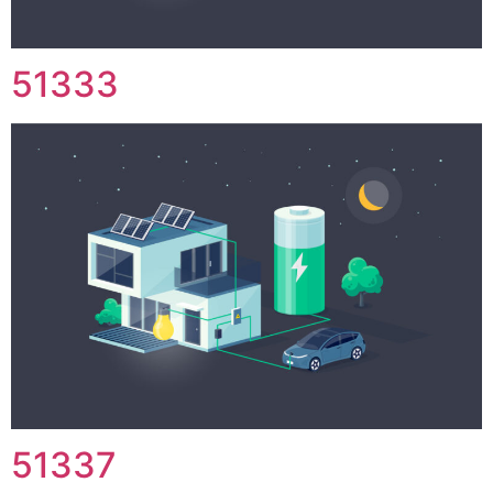
51333
51337