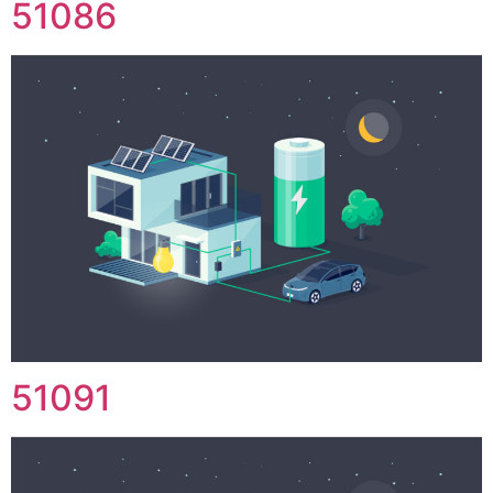
51086
51091