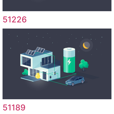
51226
51189