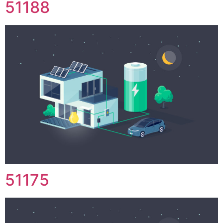
51188
51175