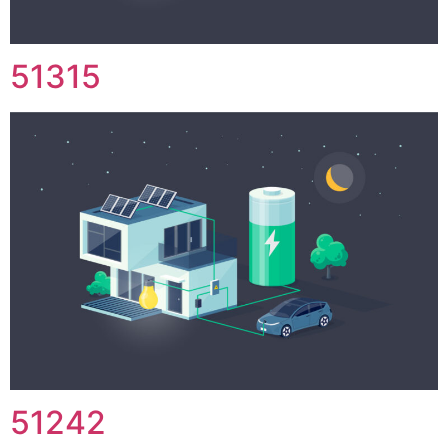
51315
51242