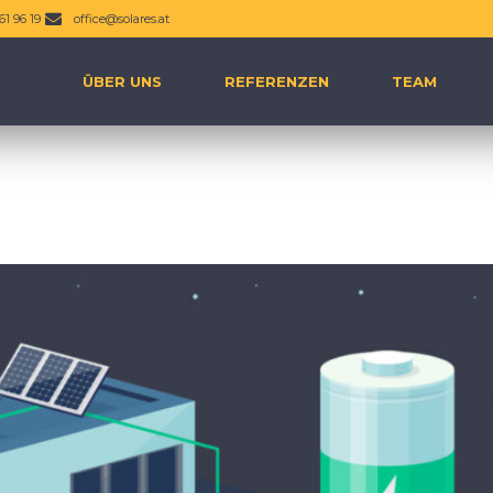
61 96 19
office@solares.at
ÜBER UNS
REFERENZEN
TEAM