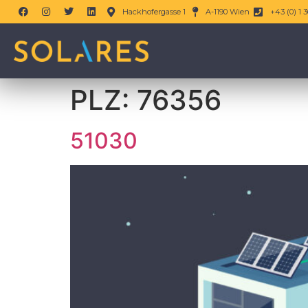
Hackhofergasse 1
A-1190 Wien
+43 (0) 1 3
PLZ:
76356
51030