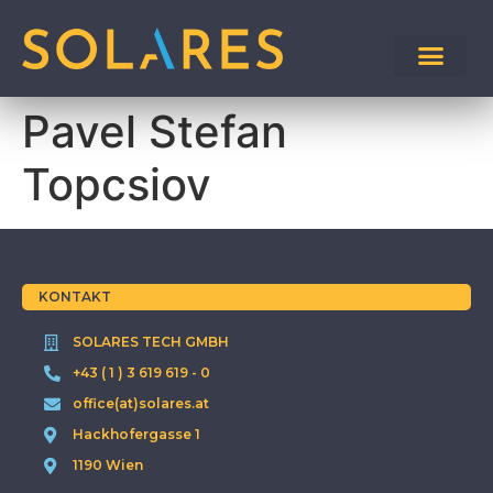
Pavel Stefan
Topcsiov
KONTAKT
SOLARES TECH GMBH
+43 ( 1 ) 3 619 619 - 0
office(at)solares.at
Hackhofergasse 1
1190 Wien