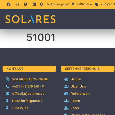
Hackhofergasse 1
A-1190 Wien
+43 (0) 1 3
51001
KONTAKT
SEITENVERZEICHNIS
SOLARES TECH GMBH
Home
+43 ( 1 ) 3 619 619 - 0
Über Uns
office(at)solares.at
Referenzen
Hackhofergasse 1
Team
1190 Wien
Jobs