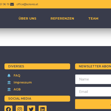
61 96 19
office@solares.at
ÜBER UNS
REFERENZEN
TEAM
DIVERSES
NEWSLETTER ABON
FAQ
Impressum
AGB
SOCIAL MEDIA