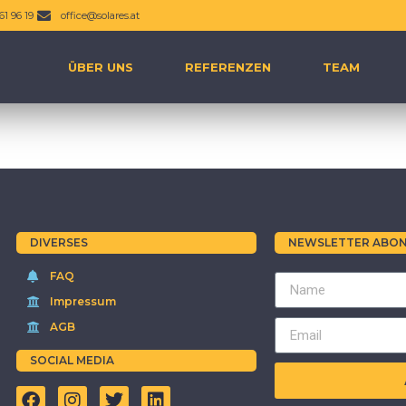
61 96 19
office@solares.at
ÜBER UNS
REFERENZEN
TEAM
DIVERSES
NEWSLETTER ABON
FAQ
Impressum
AGB
SOCIAL MEDIA