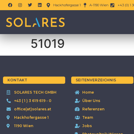
Hackhofergasse 1
A-1190 Wien
+43 (0) 1 3
51019
KONTAKT
SEITENVERZEICHNIS
SOLARES TECH GMBH
Home
+43 ( 1 ) 3 619 619 - 0
Über Uns
office(at)solares.at
Referenzen
Hackhofergasse 1
Team
1190 Wien
Jobs