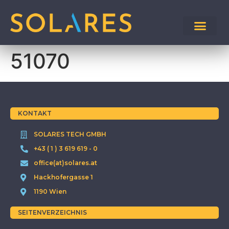
51070
KONTAKT
SOLARES TECH GMBH
+43 ( 1 ) 3 619 619 - 0
office(at)solares.at
Hackhofergasse 1
1190 Wien
SEITENVERZEICHNIS