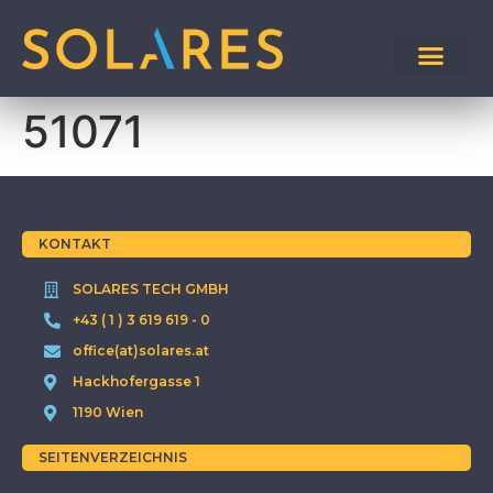
51071
KONTAKT
SOLARES TECH GMBH
+43 ( 1 ) 3 619 619 - 0
office(at)solares.at
Hackhofergasse 1
1190 Wien
SEITENVERZEICHNIS