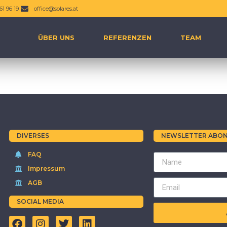
61 96 19
office@solares.at
ÜBER UNS
REFERENZEN
TEAM
DIVERSES
NEWSLETTER ABON
FAQ
Impressum
AGB
SOCIAL MEDIA