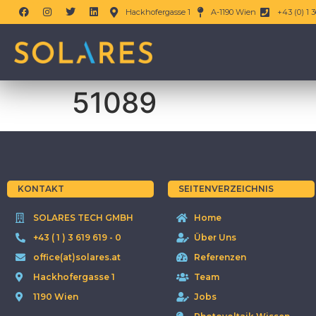
Hackhofergasse 1
A-1190 Wien
+43 (0) 1 3
51089
KONTAKT
SEITENVERZEICHNIS
SOLARES TECH GMBH
Home
+43 ( 1 ) 3 619 619 - 0
Über Uns
office(at)solares.at
Referenzen
Hackhofergasse 1
Team
1190 Wien
Jobs