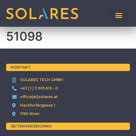
51098
KONTAKT
SOLARES TECH GMBH
+43 ( 1 ) 3 619 619 - 0
office(at)solares.at
Hackhofergasse 1
1190 Wien
SEITENVERZEICHNIS