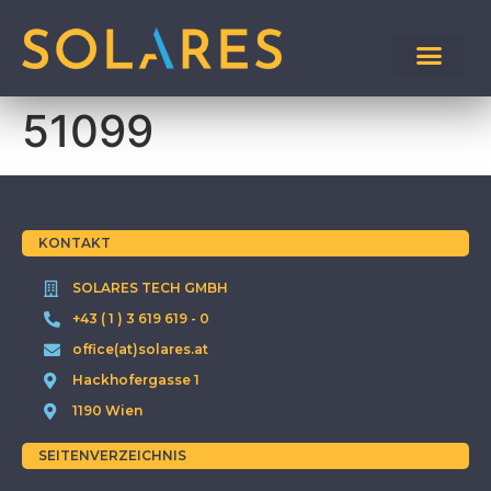
51099
KONTAKT
SOLARES TECH GMBH
+43 ( 1 ) 3 619 619 - 0
office(at)solares.at
Hackhofergasse 1
1190 Wien
SEITENVERZEICHNIS