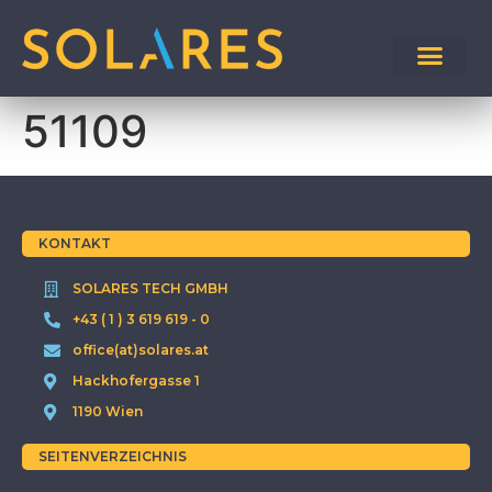
51109
KONTAKT
SOLARES TECH GMBH
+43 ( 1 ) 3 619 619 - 0
office(at)solares.at
Hackhofergasse 1
1190 Wien
SEITENVERZEICHNIS