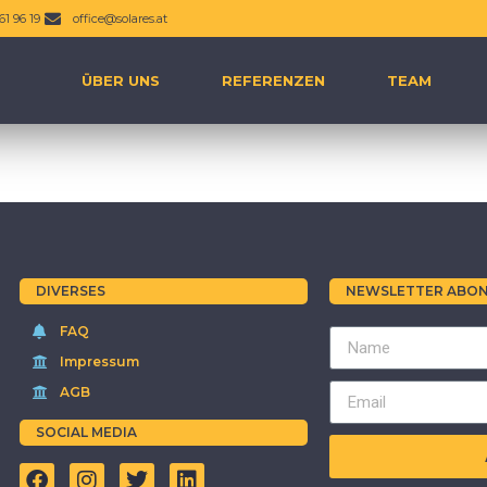
61 96 19
office@solares.at
ÜBER UNS
REFERENZEN
TEAM
DIVERSES
NEWSLETTER ABON
FAQ
Impressum
AGB
SOCIAL MEDIA