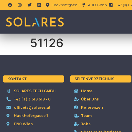
Hackhofergasse 1
A-1190 Wien
+43 (0) 1 3
51126
KONTAKT
SEITENVERZEICHNIS
SOLARES TECH GMBH
Home
+43 ( 1 ) 3 619 619 - 0
Über Uns
office(at)solares.at
Referenzen
Hackhofergasse 1
Team
1190 Wien
Jobs