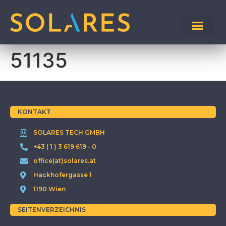
51135
KONTAKT
SOLARES TECH GMBH
+43 ( 1 ) 3 619 619 - 0
office(at)solares.at
Hackhofergasse 1
1190 Wien
SEITENVERZEICHNIS