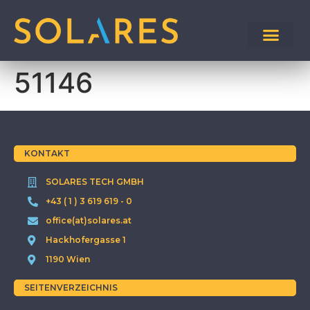
51146
KONTAKT
SOLARES TECH GMBH
+43 ( 1 ) 3 619 619 - 0
office(at)solares.at
Hackhofergasse 1
1190 Wien
SEITENVERZEICHNIS