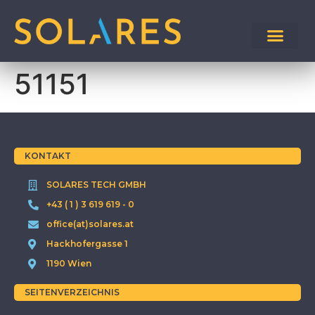
51151
KONTAKT
SOLARES TECH GMBH
+43 ( 1 ) 3 619 619 - 0
office(at)solares.at
Hackhofergasse 1
1190 Wien
SEITENVERZEICHNIS