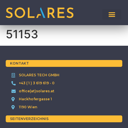
51153
KONTAKT
SOLARES TECH GMBH
+43 ( 1 ) 3 619 619 - 0
office(at)solares.at
Hackhofergasse 1
1190 Wien
SEITENVERZEICHNIS