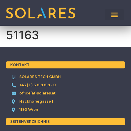
51163
KONTAKT
SOLARES TECH GMBH
+43 ( 1 ) 3 619 619 - 0
office(at)solares.at
Hackhofergasse 1
1190 Wien
SEITENVERZEICHNIS