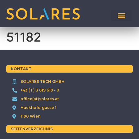
51182
KONTAKT
SOLARES TECH GMBH
+43 ( 1 ) 3 619 619 - 0
office(at)solares.at
Hackhofergasse 1
1190 Wien
SEITENVERZEICHNIS