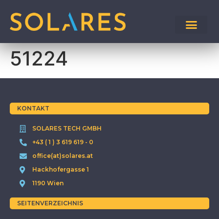
51224
KONTAKT
SOLARES TECH GMBH
+43 ( 1 ) 3 619 619 - 0
office(at)solares.at
Hackhofergasse 1
1190 Wien
SEITENVERZEICHNIS