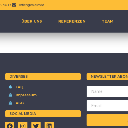
61 96 19
office@solares.at
ÜBER UNS
REFERENZEN
TEAM
DIVERSES
NEWSLETTER ABON
FAQ
Impressum
AGB
SOCIAL MEDIA