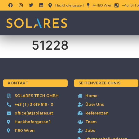
Hackhofergasse 1
A-1190 Wien
+43 (0) 1 3
51228
KONTAKT
SEITENVERZEICHNIS
SOLARES TECH GMBH
Home
+43 ( 1 ) 3 619 619 - 0
Über Uns
office(at)solares.at
Referenzen
Hackhofergasse 1
Team
1190 Wien
Jobs