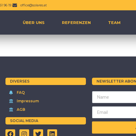
61 96 19
office@solares.at
ÜBER UNS
REFERENZEN
TEAM
DIVERSES
NEWSLETTER ABON
FAQ
Impressum
AGB
SOCIAL MEDIA