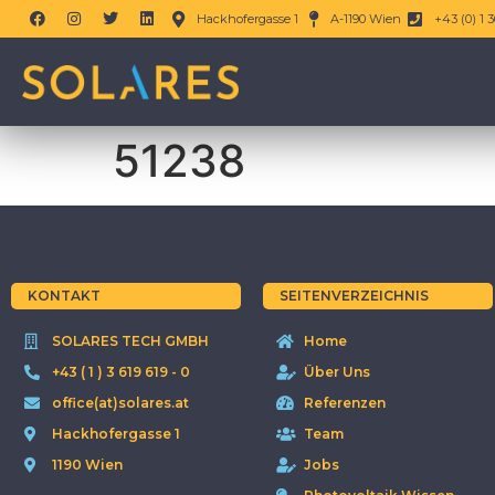
Hackhofergasse 1
A-1190 Wien
+43 (0) 1 3
51238
KONTAKT
SEITENVERZEICHNIS
SOLARES TECH GMBH
Home
+43 ( 1 ) 3 619 619 - 0
Über Uns
office(at)solares.at
Referenzen
Hackhofergasse 1
Team
1190 Wien
Jobs