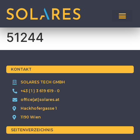
51244
KONTAKT
SOLARES TECH GMBH
+43 ( 1 ) 3 619 619 - 0
office(at)solares.at
Hackhofergasse 1
1190 Wien
SEITENVERZEICHNIS