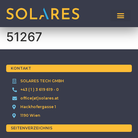
51267
KONTAKT
SOLARES TECH GMBH
+43 ( 1 ) 3 619 619 - 0
office(at)solares.at
Hackhofergasse 1
1190 Wien
SEITENVERZEICHNIS