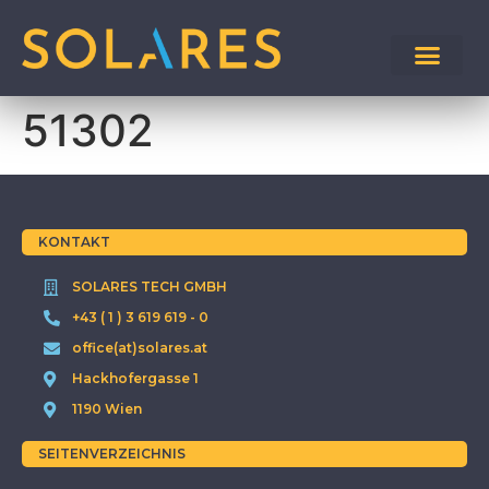
51302
KONTAKT
SOLARES TECH GMBH
+43 ( 1 ) 3 619 619 - 0
office(at)solares.at
Hackhofergasse 1
1190 Wien
SEITENVERZEICHNIS