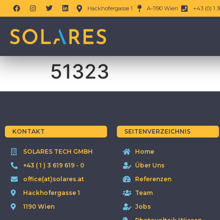
Hackhofergasse 1
A-1190 Wien
+43 (0) 1 3
51323
KONTAKT
SEITENVERZEICHNIS
SOLARES TECH GMBH
Home
+43 ( 1 ) 3 619 619 - 0
Über Uns
office(at)solares.at
Referenzen
Hackhofergasse 1
Team
1190 Wien
Jobs