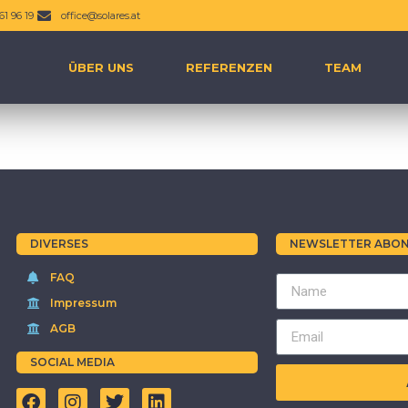
61 96 19
office@solares.at
ÜBER UNS
REFERENZEN
TEAM
DIVERSES
NEWSLETTER ABON
FAQ
Impressum
AGB
SOCIAL MEDIA