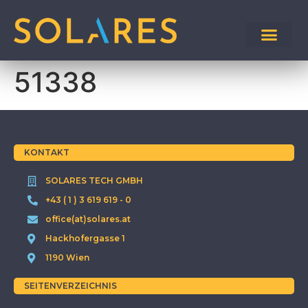
51338
KONTAKT
SOLARES TECH GMBH
+43 ( 1 ) 3 619 619 - 0
office(at)solares.at
Hackhofergasse 1
1190 Wien
SEITENVERZEICHNIS