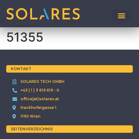
51355
KONTAKT
SOLARES TECH GMBH
+43 ( 1 ) 3 619 619 - 0
office(at)solares.at
Hackhofergasse 1
1190 Wien
SEITENVERZEICHNIS