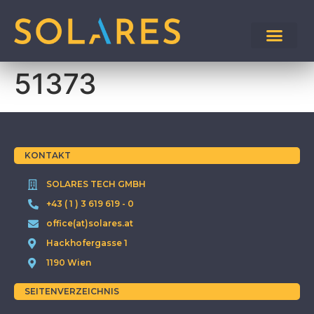
51373
KONTAKT
SOLARES TECH GMBH
+43 ( 1 ) 3 619 619 - 0
office(at)solares.at
Hackhofergasse 1
1190 Wien
SEITENVERZEICHNIS