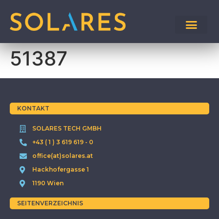
51387
KONTAKT
SOLARES TECH GMBH
+43 ( 1 ) 3 619 619 - 0
office(at)solares.at
Hackhofergasse 1
1190 Wien
SEITENVERZEICHNIS