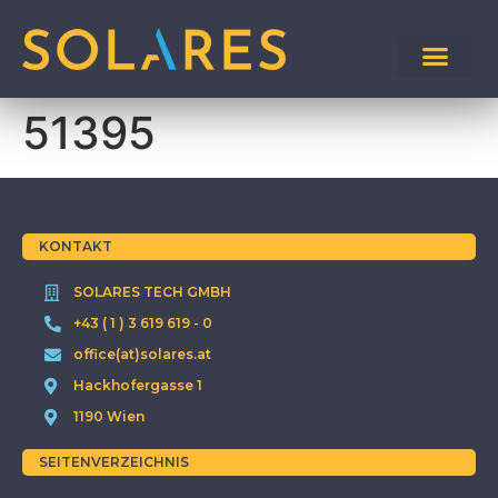
51395
KONTAKT
SOLARES TECH GMBH
+43 ( 1 ) 3 619 619 - 0
office(at)solares.at
Hackhofergasse 1
1190 Wien
SEITENVERZEICHNIS