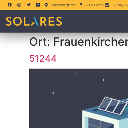
Hackhofergasse 1
A-1190 Wien
+43 (0) 1 3
Ort:
Frauenkirche
51244