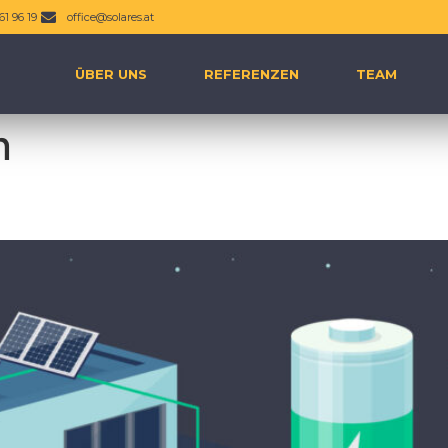
61 96 19
office@solares.at
ÜBER UNS
REFERENZEN
TEAM
n