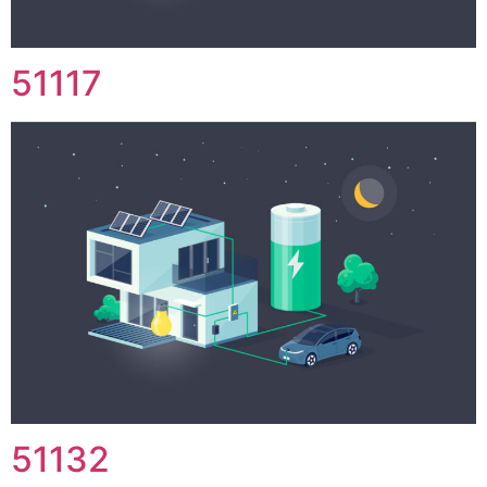
51117
51132