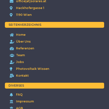
office(at)solares.at
Hackhofergasse 1
1190 Wien
SEITENVERZEICHNIS
Home
Über Uns
Referenzen
Team
Jobs
Photovoltaik Wissen
Kontakt
DIVERSES
FAQ
Impressum
AGB