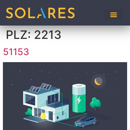
PLZ:
2213
51153